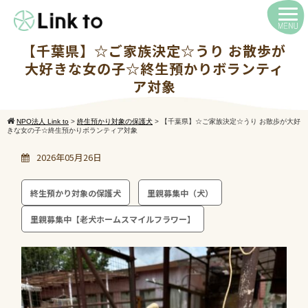
【千葉県】☆ご家族決定☆うり お散歩が
大好きな女の子☆終生預かりボランティ
ア対象
NPO法人 Link to
>
終生預かり対象の保護犬
>
【千葉県】☆ご家族決定☆うり お散歩が大好
きな女の子☆終生預かりボランティア対象
2026年05月26日
終生預かり対象の保護犬
里親募集中（犬）
里親募集中【老犬ホームスマイルフラワー】