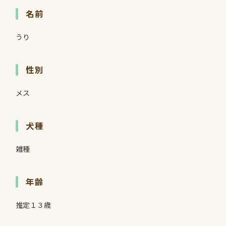
名前
うり
性別
メス
犬種
雑種
年齢
推定１３歳