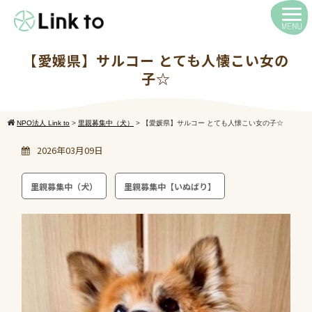
【愛媛県】サルコー とても人懐こい女の
子☆
NPO法人 Link to
>
里親募集中（犬）
>
【愛媛県】サルコー とても人懐こい女の子☆
2026年03月09日
里親募集中（犬）
里親募集中【いぬばり】